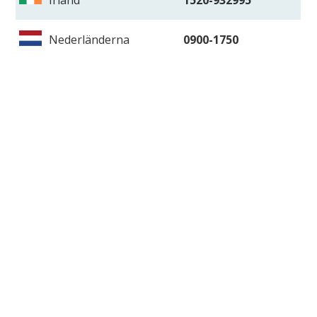
Irland
1520-932995
Nederländerna
0900-1750
Nederländerna (0900-
0900-2510251
alternativ)
Norge
+44 843 373 0999
Osterrike
0820-400600
Polen
22-2639870
Slovakien
02-33325510
Tjeckien
225-985726